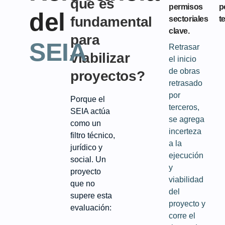
qué es
permisos
p
del
fundamental
sectoriales
t
clave.
para
SEIA
Retrasar
viabilizar
el inicio
de obras
proyectos?
retrasado
por
Porque el
terceros,
SEIA actúa
se agrega
como un
incerteza
filtro técnico,
a la
jurídico y
ejecución
social. Un
y
proyecto
viabilidad
que no
del
supere esta
proyecto y
evaluación:
corre el