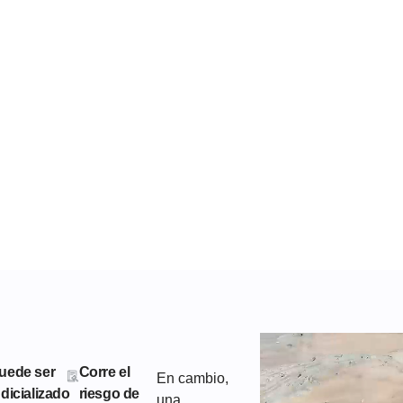
WhatsApp
cación de Acto
uede ser
Corre el
En cambio,
udicializado
riesgo de
una