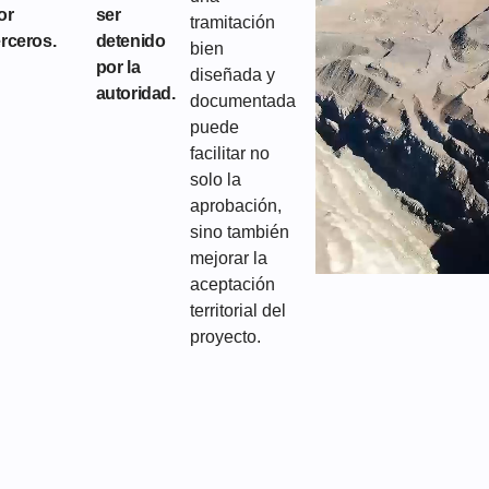
or
ser
tramitación
erceros.
detenido
bien
por la
diseñada y
autoridad.
documentada
puede
facilitar no
solo la
aprobación,
sino también
mejorar la
aceptación
territorial del
proyecto.