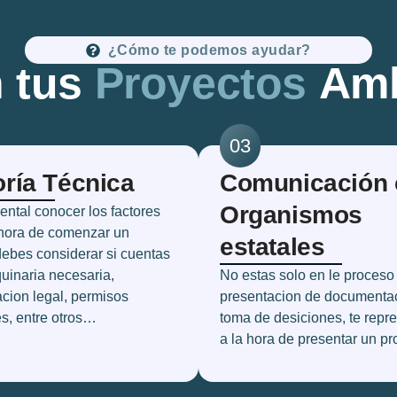
¿Cómo te podemos ayudar?
 tus
Proyectos
Amb
03
ría Técnica
Comunicación 
Organismos
ntal conocer los factores
 hora de comenzar un
estatales
debes considerar si cuentas
uinaria necesaria,
No estas solo en le proceso
cion legal, permisos
presentacion de documenta
s, entre otros…
toma de desiciones, te rep
a la hora de presentar un p