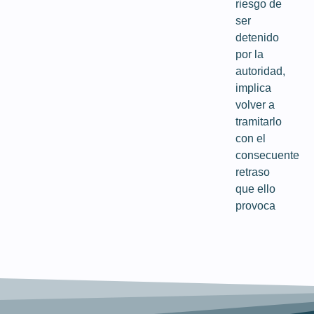
riesgo de
ser
detenido
por la
autoridad,
implica
volver a
tramitarlo
con el
consecuente
retraso
que ello
provoca